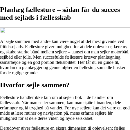
Planlæg fællesture – sådan får du succes
med sejlads i fællesskab
At sejle sammen med andre kan være noget af det mest givende ved
fritidssejlads. Fællesture giver mulighed for at dele oplevelser, lære nyt
og skabe stærke bånd mellem sejlere – uanset om man sejler motorbåd,
sejlbåd eller jolle. Men succesfulde fællesture kræver planlægning,
samarbejde og en god portion fleksibilitet. Her får du en guide til,
hvordan du planlægger og gennemfører en fællestur, som alle husker
for de rigtige grunde.
Hvorfor sejle sammen?
Fællesture handler ikke kun om at sejle i flok – de handler om
fællesskab. Når man sejler sammen, kan man støtte hinanden, dele
erfaringer og få tryghed på vandet. For nye sejlere kan det være en god
måde at lære rutiner og navigation på, mens erfarne sejlere får
mulighed for at dele deres viden og nyde selskabet.
Derudover giver fællesture en ekstra dimension til oplevelsen: fælles