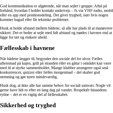
God kommunikation er afgørende, når man sejler i gruppe. Aftal på
forhånd, hvordan I holder kontakt undervejs – fx via VHF-radio, mobil
eller en app med positionsdeling. Det giver tryghed, især hvis nogen
kommer bagud eller får tekniske problemer.
Husk at holde afstand mellem bådene, så alle har plads til at manøvrere
sikkert. Det er bedre at sejle med lidt afstand og mødes i havnen end at
ligge for tæt og risikere uheld.
Fællesskab i havnene
Når bådene lægger til, begynder den sociale del for alvor. Fælles
aftensmad på kajen, grill på stranden eller en gåtur i området kan være
med til at styrke sammenholdet. Mange klubber arrangerer også små
konkurrencer, quizzer eller fælles morgenmad – det skaber god
stemning og gør turen mindeværdig.
Husk dog, at ikke alle har samme behov for socialt samvær. Nogle vil
gerne have lidt ro efter en lang dag på vandet. Respektér hinandens
rytme – det er en vigtig del af fællesskabet.
Sikkerhed og tryghed