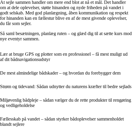
At sejle sammen handler om mere end blot at nå et mål. Det handler
om at dele oplevelser, støtte hinanden og nyde friheden på vandet i
godt selskab. Med god planlægning, åben kommunikation og respekt
for hinanden kan en fællestur blive en af de mest givende oplevelser,
du får som sejler.
Så saml besætningen, planlæg ruten – og glæd dig til at sætte kurs mod
nye eventyr sammen.
Lær at bruge GPS og plotter som en professionel – få mest muligt ud
af dit bådnavigationsudstyr
De mest almindelige bådskader – og hvordan du forebygger dem
Strøm og tidevand: Sådan udnytter du naturens kræfter til bedre sejlads
Miljøvenlig bådpleje – sådan vælger du de rette produkter til rengøring
og vedligeholdelse
Fællesskab på vandet – sådan styrker bådoplevelser sammenholdet
blandt sejlere