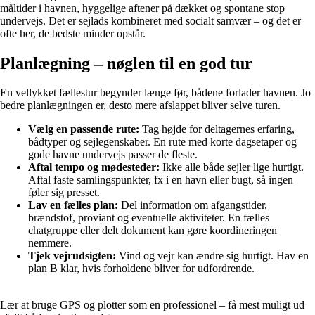
måltider i havnen, hyggelige aftener på dækket og spontane stop
undervejs. Det er sejlads kombineret med socialt samvær – og det er
ofte her, de bedste minder opstår.
Planlægning – nøglen til en god tur
En vellykket fællestur begynder længe før, bådene forlader havnen. Jo
bedre planlægningen er, desto mere afslappet bliver selve turen.
Vælg en passende rute:
Tag højde for deltagernes erfaring,
bådtyper og sejlegenskaber. En rute med korte dagsetaper og
gode havne undervejs passer de fleste.
Aftal tempo og mødesteder:
Ikke alle både sejler lige hurtigt.
Aftal faste samlingspunkter, fx i en havn eller bugt, så ingen
føler sig presset.
Lav en fælles plan:
Del information om afgangstider,
brændstof, proviant og eventuelle aktiviteter. En fælles
chatgruppe eller delt dokument kan gøre koordineringen
nemmere.
Tjek vejrudsigten:
Vind og vejr kan ændre sig hurtigt. Hav en
plan B klar, hvis forholdene bliver for udfordrende.
Lær at bruge GPS og plotter som en professionel – få mest muligt ud