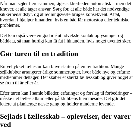
Når man sejler flere sammen, øges sikkerheden automatisk – men det
kræver, at alle tager ansvar. Sørg for, at alle både har det nødvendige
sikkerhedsudstyr, og at redningsveste bruges konsekvent. Aftal,
hvordan I hjælper hinanden, hvis en båd får motorstop eller tekniske
problemer.
Det kan også være en god idé at udveksle kontaktoplysninger og
båddata, så man hurtigt kan få fat i hinanden, hvis noget uventet sker.
Gør turen til en tradition
En vellykket fællestur kan blive starten på en ny tradition. Mange
sejlklubber arrangerer årlige sommertogter, hvor både nye og erfarne
medlemmer deltager. Det skaber et stærkt fællesskab og giver noget at
se frem til år efter år.
Efter turen kan I samle billeder, erfaringer og forslag til forbedringer –
måske i et fælles album eller på klubbens hjemmeside. Det gør det
lettere at planlægge næste gang og holder minderne levende.
Sejlads i fællesskab – oplevelser, der varer
ved