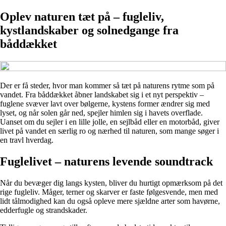
Oplev naturen tæt på – fugleliv,
kystlandskaber og solnedgange fra
båddækket
Der er få steder, hvor man kommer så tæt på naturens rytme som på
vandet. Fra båddækket åbner landskabet sig i et nyt perspektiv –
fuglene svæver lavt over bølgerne, kystens former ændrer sig med
lyset, og når solen går ned, spejler himlen sig i havets overflade.
Uanset om du sejler i en lille jolle, en sejlbåd eller en motorbåd, giver
livet på vandet en særlig ro og nærhed til naturen, som mange søger i
en travl hverdag.
Fuglelivet – naturens levende soundtrack
Når du bevæger dig langs kysten, bliver du hurtigt opmærksom på det
rige fugleliv. Måger, terner og skarver er faste følgesvende, men med
lidt tålmodighed kan du også opleve mere sjældne arter som havørne,
edderfugle og strandskader.