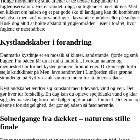
Tidlige morgener og stille aftener er de bedste tidspunkter til
fugleobservation. Her er vandet roligt, og fuglene er mest aktive. Med
en kikkert om halsen og et par gode sko til landgang kan du kombinere
sejladsen med små naturvandringer i lavvande områder eller på småøer.
Husk dog altid at holde afstand til yngleområder – især i foråret, hvor
fuglene er mest sårbare.
Kystlandskaber i forandring
Danmarks kystlinje er en mosaik af klinter, sandstrande, fjorde og små
bugter. Fra båden får du et unikt indblik i, hvordan naturen og
mennesket har formet kysten gennem århundreder. Du kan sejle forbi
stejle kridtklinter på Møn, lave sandrevler i Limfjorden eller grønne
strandenge på Sydfyn – alt sammen inden for få timers sejlads.
Kystlandskabet ændrer sig konstant med tidevand, vind og vejr. Det
gør hver tur forskellig. En dag kan du opleve spejlblankt vand og klar
sigt, den næste dag brusende bølger og dramatisk himmel. Det er netop
denne uforudsigelighed, der gør sejladsen så fascinerende.
Solnedgange fra dækket – naturens stille
finale