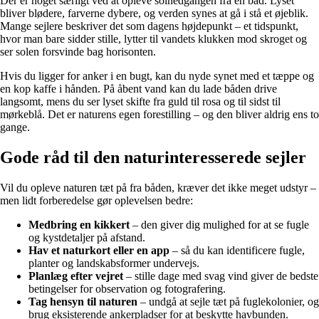
Der er noget særligt ved at opleve solnedgangen fra en båd. Lyset
bliver blødere, farverne dybere, og verden synes at gå i stå et øjeblik.
Mange sejlere beskriver det som dagens højdepunkt – et tidspunkt,
hvor man bare sidder stille, lytter til vandets klukken mod skroget og
ser solen forsvinde bag horisonten.
Hvis du ligger for anker i en bugt, kan du nyde synet med et tæppe og
en kop kaffe i hånden. På åbent vand kan du lade båden drive
langsomt, mens du ser lyset skifte fra guld til rosa og til sidst til
mørkeblå. Det er naturens egen forestilling – og den bliver aldrig ens to
gange.
Gode råd til den naturinteresserede sejler
Vil du opleve naturen tæt på fra båden, kræver det ikke meget udstyr –
men lidt forberedelse gør oplevelsen bedre:
Medbring en kikkert
– den giver dig mulighed for at se fugle
og kystdetaljer på afstand.
Hav et naturkort eller en app
– så du kan identificere fugle,
planter og landskabsformer undervejs.
Planlæg efter vejret
– stille dage med svag vind giver de bedste
betingelser for observation og fotografering.
Tag hensyn til naturen
– undgå at sejle tæt på fuglekolonier, og
brug eksisterende ankerpladser for at beskytte havbunden.