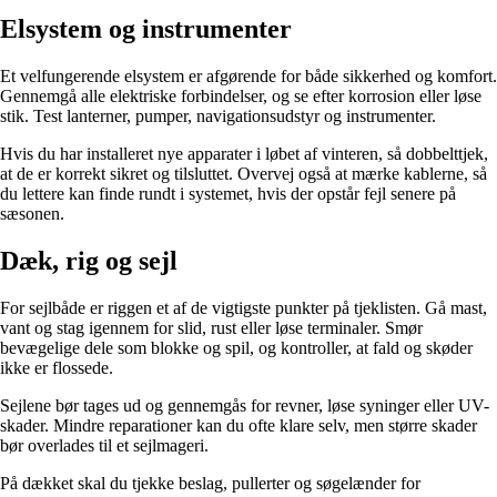
Elsystem og instrumenter
Et velfungerende elsystem er afgørende for både sikkerhed og komfort.
Gennemgå alle elektriske forbindelser, og se efter korrosion eller løse
stik. Test lanterner, pumper, navigationsudstyr og instrumenter.
Hvis du har installeret nye apparater i løbet af vinteren, så dobbelttjek,
at de er korrekt sikret og tilsluttet. Overvej også at mærke kablerne, så
du lettere kan finde rundt i systemet, hvis der opstår fejl senere på
sæsonen.
Dæk, rig og sejl
For sejlbåde er riggen et af de vigtigste punkter på tjeklisten. Gå mast,
vant og stag igennem for slid, rust eller løse terminaler. Smør
bevægelige dele som blokke og spil, og kontroller, at fald og skøder
ikke er flossede.
Sejlene bør tages ud og gennemgås for revner, løse syninger eller UV-
skader. Mindre reparationer kan du ofte klare selv, men større skader
bør overlades til et sejlmageri.
På dækket skal du tjekke beslag, pullerter og søgelænder for