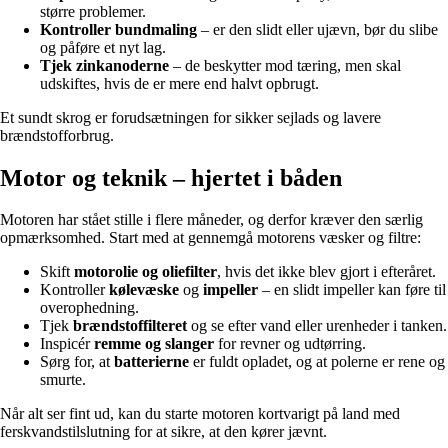
større problemer.
Kontroller bundmaling
– er den slidt eller ujævn, bør du slibe
og påføre et nyt lag.
Tjek zinkanoderne
– de beskytter mod tæring, men skal
udskiftes, hvis de er mere end halvt opbrugt.
Et sundt skrog er forudsætningen for sikker sejlads og lavere
brændstofforbrug.
Motor og teknik – hjertet i båden
Motoren har stået stille i flere måneder, og derfor kræver den særlig
opmærksomhed. Start med at gennemgå motorens væsker og filtre:
Skift
motorolie og oliefilter
, hvis det ikke blev gjort i efteråret.
Kontroller
kølevæske
og
impeller
– en slidt impeller kan føre til
overophedning.
Tjek
brændstoffilteret
og se efter vand eller urenheder i tanken.
Inspicér
remme og slanger
for revner og udtørring.
Sørg for, at
batterierne
er fuldt opladet, og at polerne er rene og
smurte.
Når alt ser fint ud, kan du starte motoren kortvarigt på land med
ferskvandstilslutning for at sikre, at den kører jævnt.