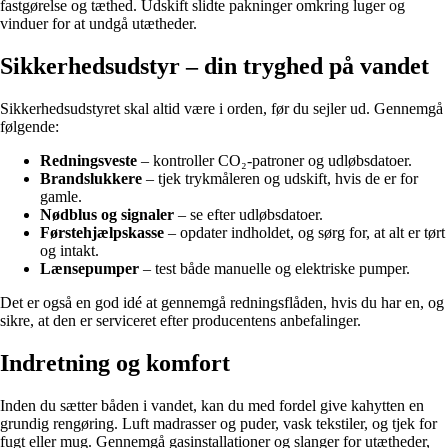
fastgørelse og tæthed. Udskift slidte pakninger omkring luger og
vinduer for at undgå utætheder.
Sikkerhedsudstyr – din tryghed på vandet
Sikkerhedsudstyret skal altid være i orden, før du sejler ud. Gennemgå
følgende:
Redningsveste
– kontroller CO₂-patroner og udløbsdatoer.
Brandslukkere
– tjek trykmåleren og udskift, hvis de er for
gamle.
Nødblus og signaler
– se efter udløbsdatoer.
Førstehjælpskasse
– opdater indholdet, og sørg for, at alt er tørt
og intakt.
Lænsepumper
– test både manuelle og elektriske pumper.
Det er også en god idé at gennemgå redningsflåden, hvis du har en, og
sikre, at den er serviceret efter producentens anbefalinger.
Indretning og komfort
Inden du sætter båden i vandet, kan du med fordel give kahytten en
grundig rengøring. Luft madrasser og puder, vask tekstiler, og tjek for
fugt eller mug. Gennemgå gasinstallationer og slanger for utætheder,