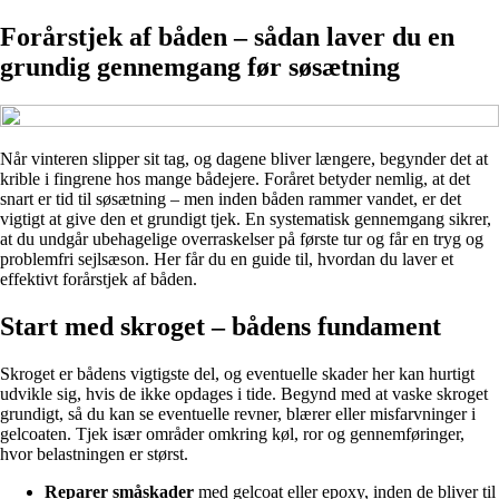
Forårstjek af båden – sådan laver du en
grundig gennemgang før søsætning
Når vinteren slipper sit tag, og dagene bliver længere, begynder det at
krible i fingrene hos mange bådejere. Foråret betyder nemlig, at det
snart er tid til søsætning – men inden båden rammer vandet, er det
vigtigt at give den et grundigt tjek. En systematisk gennemgang sikrer,
at du undgår ubehagelige overraskelser på første tur og får en tryg og
problemfri sejlsæson. Her får du en guide til, hvordan du laver et
effektivt forårstjek af båden.
Start med skroget – bådens fundament
Skroget er bådens vigtigste del, og eventuelle skader her kan hurtigt
udvikle sig, hvis de ikke opdages i tide. Begynd med at vaske skroget
grundigt, så du kan se eventuelle revner, blærer eller misfarvninger i
gelcoaten. Tjek især områder omkring køl, ror og gennemføringer,
hvor belastningen er størst.
Reparer småskader
med gelcoat eller epoxy, inden de bliver til