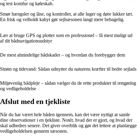
og test komfur og køleskab.
Smør hængsler og låse, og kontroller, at alle luger og døre lukker tæt.
En frisk og velholdt kahyt gør sejlsæsonen langt mere behagelig.
Lær at bruge GPS og plotter som en professionel – få mest muligt ud
af dit bådnavigationsudstyr
De mest almindelige bådskader – og hvordan du forebygger dem
Strøm og tidevand: Sådan udnytter du naturens kræfter til bedre sejlads
Miljøvenlig bådpleje – sådan vælger du de rette produkter til rengøring
og vedligeholdelse
Afslut med en tjekliste
Når du har været hele båden igennem, kan det være nyttigt at samle
dine observationer i en tjekliste. Notér, hvad der er gjort, og hvad der
skal udbedres senere. Det giver overblik og gør det lettere at planlægge
vedligeholdelsen gennem sæsonen.